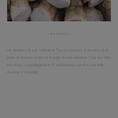
« BAMBOU »
est similaire à la soie végétale et Tencel cependant, il provient de la
pulpe de bambou au lieu de la pulpe de bois standard. C’est une fibre
très douce, hypoallergénique et antibactérien qui
offre une belle
douceur et durabilité.