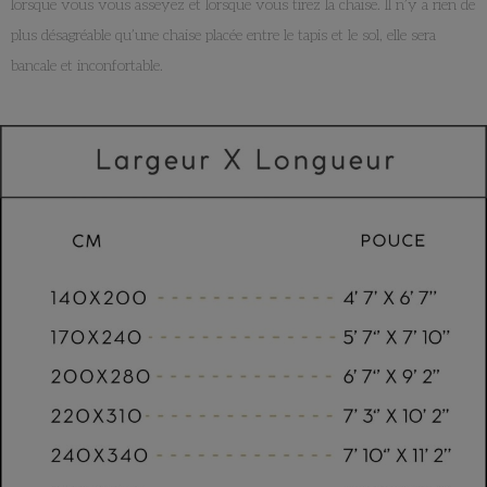
lorsque vous vous asseyez et lorsque vous tirez la chaise. Il n’y a rien de
plus désagréable qu’une chaise placée entre le tapis et le sol, elle sera
bancale et inconfortable.